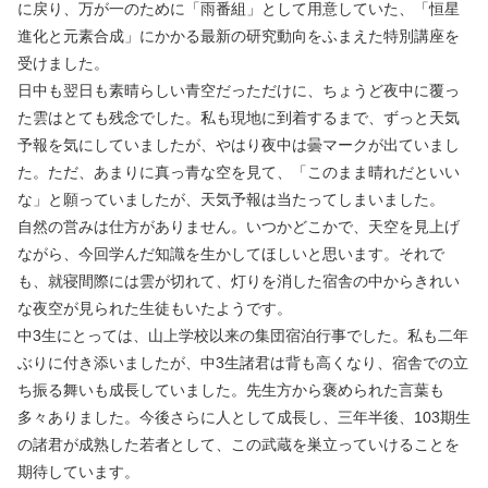
に戻り、万が一のために「雨番組」として用意していた、「恒星
進化と元素合成」にかかる最新の研究動向をふまえた特別講座を
受けました。
日中も翌日も素晴らしい青空だっただけに、ちょうど夜中に覆っ
た雲はとても残念でした。私も現地に到着するまで、ずっと天気
予報を気にしていましたが、やはり夜中は曇マークが出ていまし
た。ただ、あまりに真っ青な空を見て、「このまま晴れだといい
な」と願っていましたが、天気予報は当たってしまいました。
自然の営みは仕方がありません。いつかどこかで、天空を見上げ
ながら、今回学んだ知識を生かしてほしいと思います。それで
も、就寝間際には雲が切れて、灯りを消した宿舎の中からきれい
な夜空が見られた生徒もいたようです。
中3生にとっては、山上学校以来の集団宿泊行事でした。私も二年
ぶりに付き添いましたが、中3生諸君は背も高くなり、宿舎での立
ち振る舞いも成長していました。先生方から褒められた言葉も
多々ありました。今後さらに人として成長し、三年半後、103期生
の諸君が成熟した若者として、この武蔵を巣立っていけることを
期待しています。