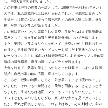
し、中3天文実習を行いました。
この行事は理科の授業の一環として、1999年から行われてきたも
のです。私の武蔵時代にはありませんでした。甲府駅に集合した
生徒たちは貸切バスに乗って清里駅近くの自然の家に到着。昼食
後、早速プログラムが始まりました。
この日は雲ひとつない素晴らしい青空。生徒たちはまず観測準備
講座として、天文学的知識と光学観測機器について学習します。
また、実際にプラネタリウムを使って、天空の中から観測の手掛
かりとなる比較的明るいガイドスターを探しだす実践的なシミュ
レーション。さらに10名の太陽観測部OBによるポータブル天体望
遠鏡の操作指導。密度の濃いプログラムが続きます。
夕食を終えて、防寒対策をしっかりとった服装で、いよいよ観測
開始。自然の家の前の広場に繰り出していきます。
ところが、観測の時間になると、外は雲にすっぽり覆われてしま
いました。それでも一時間ほど、天気が回復することをじっと待
ちました。生徒たちは地面にマットやシートを引いたりして、ワ
イワイとおしゃべりをしながら、真っ暗な大空を見上げていまし
たが、天気は回復しません。これ以上は難しいとの判断で、室内