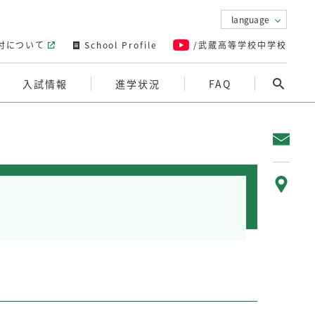
language
付について
School Profile
/武蔵高等学校中学校
入試情報
進学状況
FAQ
お