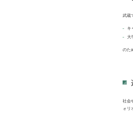
武蔵
キ
大
のた
社会
ォリ