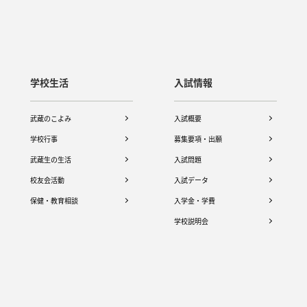
学校生活
入試情報
武蔵のこよみ
入試概要
学校行事
募集要項・出願
武蔵生の生活
入試問題
校友会活動
入試データ
保健・教育相談
入学金・学費
学校説明会