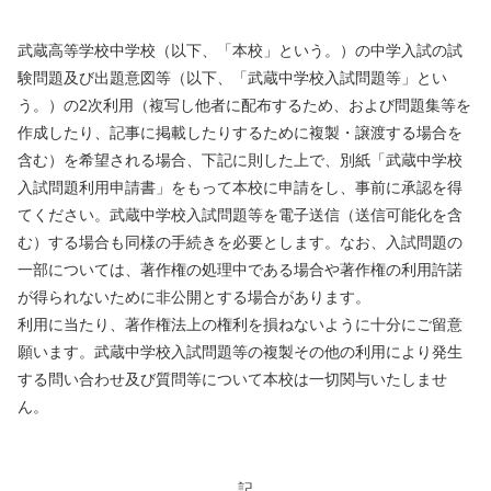
武蔵高等学校中学校（以下、「本校」という。）の中学入試の試
験問題及び出題意図等（以下、「武蔵中学校入試問題等」とい
う。）の2次利用（複写し他者に配布するため、および問題集等を
作成したり、記事に掲載したりするために複製・譲渡する場合を
含む）を希望される場合、下記に則した上で、別紙「武蔵中学校
入試問題利用申請書」をもって本校に申請をし、事前に承認を得
てください。武蔵中学校入試問題等を電子送信（送信可能化を含
む）する場合も同様の手続きを必要とします。なお、入試問題の
一部については、著作権の処理中である場合や著作権の利用許諾
が得られないために非公開とする場合があります。
利用に当たり、著作権法上の権利を損ねないように十分にご留意
願います。武蔵中学校入試問題等の複製その他の利用により発生
する問い合わせ及び質問等について本校は一切関与いたしませ
ん。
記