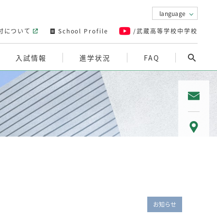
language
付について
School Profile
/武蔵高等学校中学校
入試情報
進学状況
FAQ
お
お知らせ