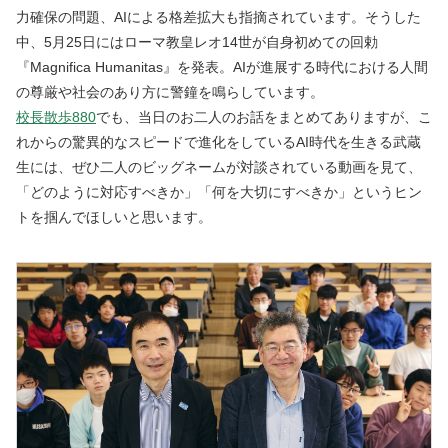
力確保の問題、AIによる格差拡大も指摘されています。そうした
中、5月25日にはローマ教皇レオ14世が自身初めての回勅
『Magnifica
Humanitas
』を発表。AIが進展する時代における人間
の尊厳や社会のあり方に警鐘を鳴らしています。
校長散歩880
でも、当日のお二人のお話をまとめてありますが、こ
れからの驚異的なスピードで進化をしているAI時代を生きる武蔵
生には、ぜひ二人のビッグネームが対談されている動画を見て、
「どのように対応すべきか」「何を大切にすべきか」というヒン
トを掴んでほしいと思います。