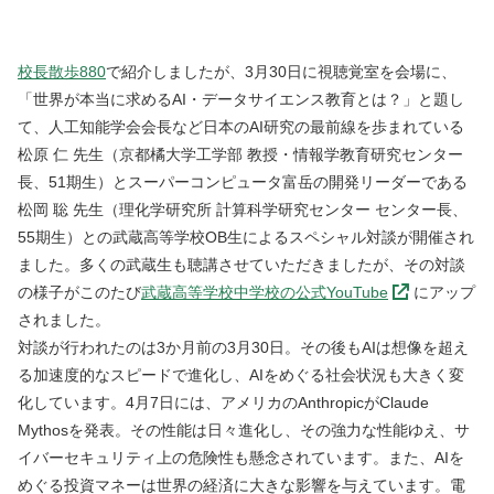
校長散歩880
で紹介しましたが、3月30日に視聴覚室を会場に、
「世界が本当に求めるAI・データサイエンス教育
とは？
」と題し
て、
人工知能学会
会長など日本のAI研究の最前線を歩まれている
松原 仁 先生（
京都橘大学工学部 教授・情報学教育研究センター
長
、51期生）とスーパーコンピュータ富岳の開発リーダーである
松岡 聡 先生（
理化学研究所 計算科学研究センター センター長
、
55期生）との
武蔵高等学校OB生によるスペシャル対談
が開催され
ました。多くの武蔵生も聴講させていただきましたが、その対談
の様子がこのたび
武蔵高等学校中学校の公式YouTube
にアップ
されました。
対談が行われたのは3か月前の3月30日。その後もAIは想像を超え
る加速度的なスピードで進化し、AIをめぐる社会状況も大きく変
化しています。4月7日には、アメリカのAnthropicがClaude
Mythosを発表。その性能は日々進化し、その強力な性能ゆえ、サ
イバーセキュリティ上の危険性も懸念されています。また、AIを
めぐる投資マネーは世界の経済に大きな影響を与えています。電